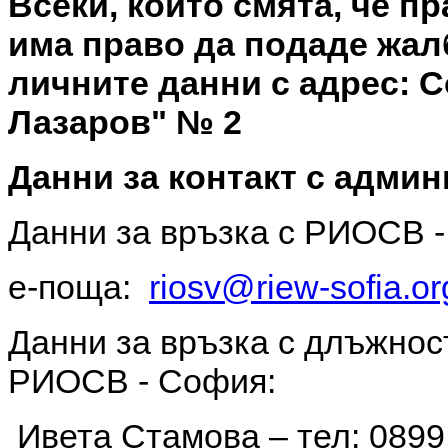
Всеки, който смята, че п
има право да подаде жал
личните данни с адрес: С
Лазаров" № 2
Данни за контакт с админ
Данни за връзка с РИОСВ 
е-поща:
riosv@riew-sofia.or
Данни за връзка с длъжнос
РИОСВ - София:
Ивета Стамова – тел: 0899