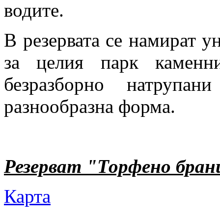
водите.
В резервата се намират ун
за целия парк каменни
безразборно натрупан
разнообразна форма.
Резерват "Торфено бра
Карта