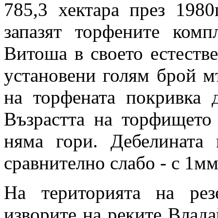
785,3 хектара през 1980
запазят торфените комп
Витоша в своето естестве
установени голям брой м
на торфената покривка 
Възрастта на торфището
няма гори. Дебелината 
сравнително слабо - с 1мм
На територията на рез
изворите на реките Влада