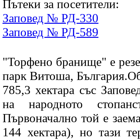
Пътеки за посетители:
Заповед № РД-330
Заповед № РД-589
"Торфено бранище" е резе
парк Витоша, България.Об
785,3 хектара със Запов
на народното стопанс
Първоначално той е заем
144 хектара), но тази т