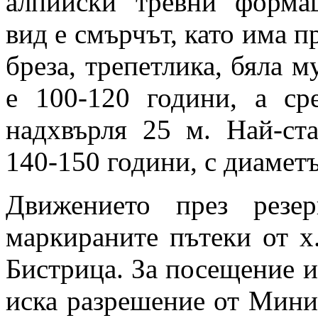
алпийски тревни форма
вид е смърчът, като има п
бреза, трепетлика, бяла м
е 100-120 години, а ср
надхвърля 25 м. Най-ст
140-150 години, с диаметъ
Движението през резе
маркираните пътеки от х.
Бистрица. За посещение 
иска разрешение от Минис