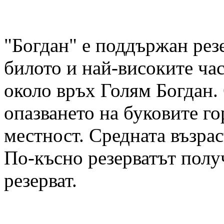
"Богдан" е поддържан рез
билото и най-високите ча
около връх Голям Богдан. 
опазването на буковите гор
местност. Средната възрас
По-късно резерватът полу
резерват.