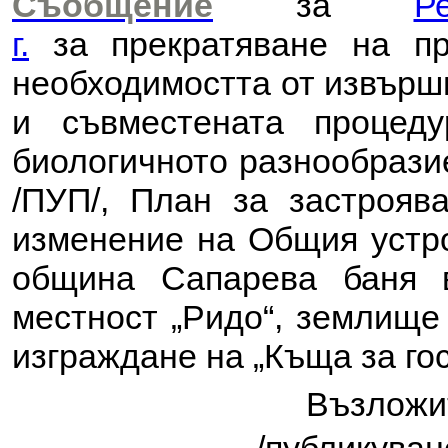
Съобщение
за
Р
г.
за
прекратяване на п
необходимостта от извърш
и съвместената процеду
биологичното разнообрази
/ПУП/, План за застрояв
изменение на Общия устро
община Сапарева баня 
местност „Ридо“, землище
изграждане на „Къща за гос
Възлож