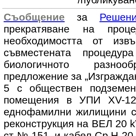
Съобщение
за
Решен
прекратяване на проц
необходимостта от из
съвместената процеду
биологичното разноо
предложение за
„Изграждан
5 с обществен подземен
помещения в УПИ XV-121
еднофамилни жилищини сгр
реконструкция на ВЕЛ 20 k
ст № 151, и кабел Ср.Н 20