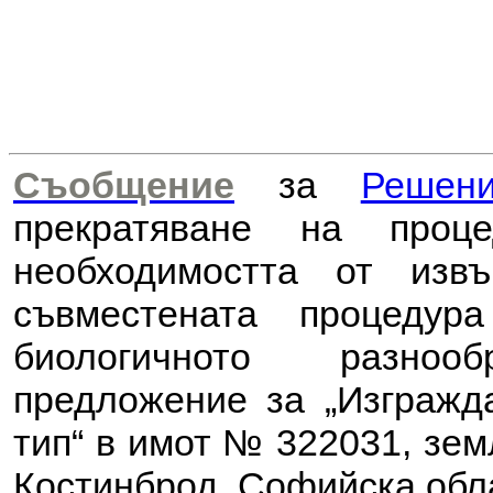
Съобщение
за
Решен
прекратяване на проц
необходимостта от из
съвместената процеду
биологичното разноо
предложение за
„Изгражд
тип“ в имот № 322031, зем
Костинброд, Софийска обла