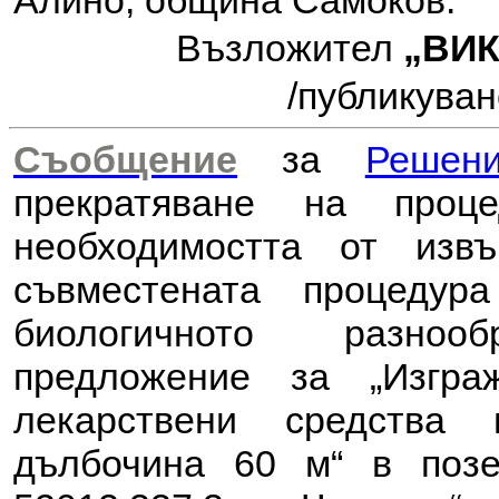
Алино, община Самоков.
Възложител
„ВИ
/публикуван
Съобщение
за
Решен
прекратяване на проц
необходимостта от из
съвместената процеду
биологичното разноо
предложение за
„Изгр
лекарствени средства
дълбочина 60 м“ в поз