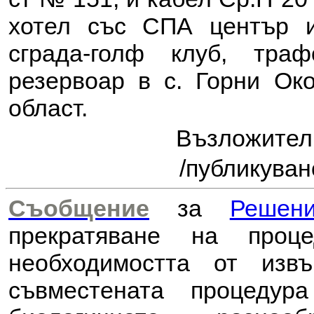
хотел със СПА център и
сграда-голф клуб, тра
резервоар в с. Горни Ок
област
.
Възложите
/публикуван
Съобщение
за
Решен
прекратяване на проц
необходимостта от из
съвместената процеду