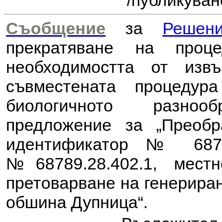
/публикуван
Съобщение
за
Решен
прекратяване на проц
необходимостта от из
съвместената процеду
биологичното разноо
предложение за
„Преоб
идентификатор № 6878
№68789.28.402.1, местн
претоварване на генериран
обшина Дупница“.