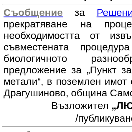
Съобщение
за
Решен
прекратяване на проц
необходимостта от из
съвместената процеду
биологичното разноо
предложение за
„Пункт з
метали“, в поземлен имот 
Драгушиново, община Сам
Възложител
„ЛЮ
/публикуван