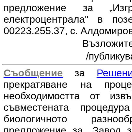
предложение за
„Из
електроцентрала" в по
00223.255.37, с. Алдомиро
Възложит
/публикуван
Съобщение
за
Решен
прекратяване на проц
необходимостта от из
съвместената процеду
биологичното разноо
предложение за
„Завод 