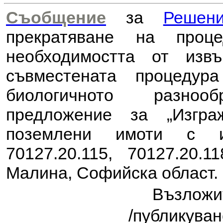
Съобщение
за
Решен
прекратяване на проц
необходимостта от из
съвместената процеду
биологичното разноо
предложение за
„Изгр
поземлени имоти с ид
70127.20.115, 70127.20.
Малина, Софийска област.
Възлож
/публикуван