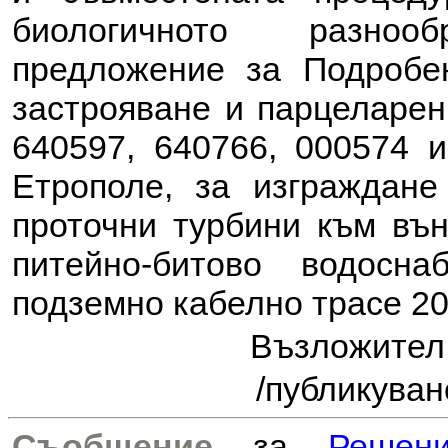
биологичното разноо
предложение за
Подробе
застрояване и парцеларе
640597, 640766, 000574 и
Етрополе, за изграждан
проточни турбини към въ
питейно-битово водосн
подземно кабелно трасе 20
Възложите
/публикуван
Съобщение
за
Решен