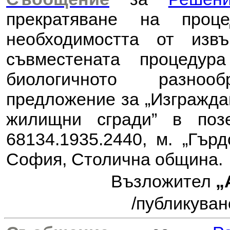
прекратяване на проц
необходимостта от из
съвместената процеду
биологичното разноо
предложение за
„Изгражда
жилищни сгради” в поз
68134.1935.2440, м. „Гърд
София, Столична община
.
Възложител
„
/публикуван