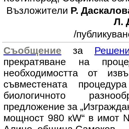
Възложители
Р. Даскалов
Л.
/публикуван
Съобщение
за
Решен
прекратяване на проц
необходимостта от из
съвместената процеду
биологичното разноо
предложение за
„Изгражда
мощност 980 кW“ в имот № 