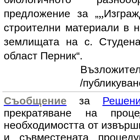
„
предложение за
„
Изграж
строителни материали в н
землищата на с. Студена
област Перник“.
Възложите
/публикуван
Съобщение
за
Решен
прекратяване на проц
необходимостта от извър
и съвместената процед