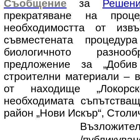
Съобщение
за
Решен
прекратяване на проц
необходимостта от из
съвместената процеду
биологичното разноо
предложение за
„Доби
строителни материали – в
от находище „Локорск
необходимата съпътства
район „Нови Искър“, Столи
Възложите
/публикуван