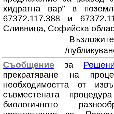
хидратна вар” в позем
67372.117.388 и 67372.1
Сливница, Софийска облас
Възложит
/публикуван
Съобщение
за
Решен
прекратяване на проц
необходимостта от из
съвместената процеду
биологичното разноо