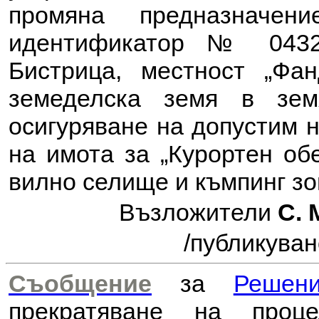
промяна предназначе
идентификатор № 0432
Бистрица, местност „Фа
земеделска земя в зе
осигуряване на допустим н
на имота за „Курортен об
вилно селище и къмпинг зо
Възложители
С. 
/публикуван
Съобщение
за
Решен
прекратяване на проц