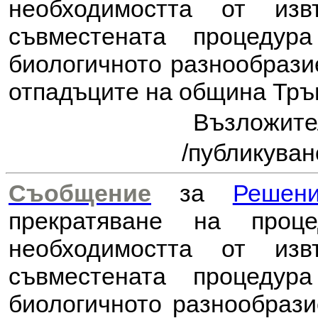
необходимостта от из
съвместената процеду
биологичното разнообрази
отпадъците на община Трън
Възложит
/публикуван
Съобщение
за
Решен
прекратяване на проц
необходимостта от из
съвместената процеду
биологичното разнообраз