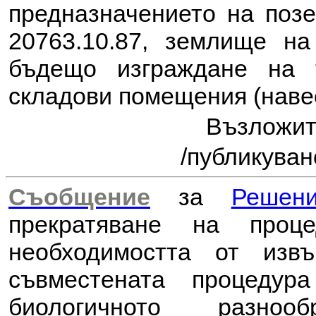
предназначението на поз
20763.10.87, землище н
бъдещо изграждане на 
складови помещения (наве
Възложи
/публикуван
Съобщение
за
Решен
прекратяване на проц
необходимостта от из
съвместената процеду
биологичното разноо