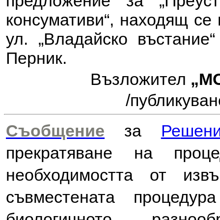
предложение за
„Преус
консумативи“, находящ се 
ул. „Владайско въстание“ 
Перник
.
Възложител
„М
/публикуван
Съобщение
за
Решен
прекратяване на проц
необходимостта от из
съвместената процеду
биологичното разноо