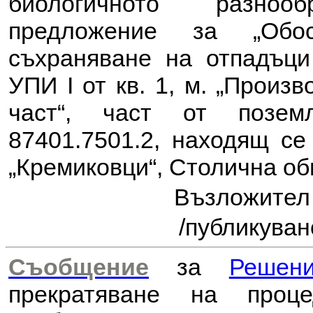
биологичното разноо
предложение за
„Об
съхраняване на отпадъци
УПИ I от кв. 1, м. „Произ
част“, част от позем
87401.7501.2, находящ се
„Кремиковци“, Столична о
Възложите
/публикуван
Съобщение
за
Решен
прекратяване на проц